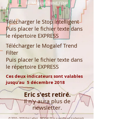
EL_Mogalef_Trend_Filter
Télécharger le Stop Intelligent
Puis placer le fichier texte dans
le répertoire EXPRESS
Télécharger le Mogalef Trend
Filter
Puis placer le fichier texte dans
le répertoire EXPRESS
Ces deux indicateurs sont valables
jusqu'au 5 décembre 2018
Eric s'est retiré.
Il n'y aura plus de
newsletter.
©
2010 - 2025
Eric Lefort MOGALEF is a registered trademark
CONNECT WITH US