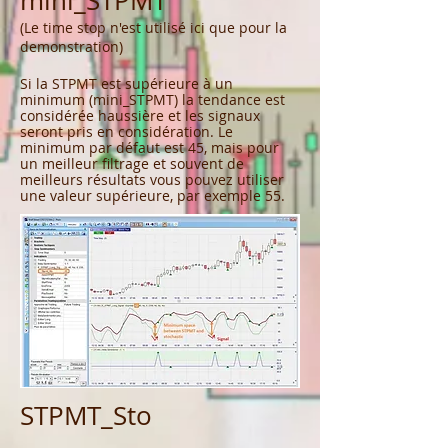
mini_STPMT
(Le time stop n'est utilisé ici que pour la
demonstration)
Si la STPMT est supérieure à un
minimum (mini_STPMT) la tendance est
considérée haussière et les signaux
seront pris en considération. Le
minimum par défaut est 45, mais pour
un meilleur filtrage et souvent de
meilleurs résultats vous pouvez utiliser
une valeur supérieure, par exemple 55.
STPMT_Sto