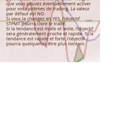
que vous pouvez éventuellement activer
pour vos systèmes de trading. La valeur
par défaut est NO.
Si vous la changez en YES, l'objectif
STPMT pourra clore le trade.
Si la tendance est molle et lente, l'objectif
sera généralement proche et rapide. Si la
tendance est rapide et forte, l'objectif
pourra quelquefois être plus lointain.
STPMT Short Signal
: STPMT signal de
vente
Ce signal est exactement le même que le
signal d'achat, mais inversé :