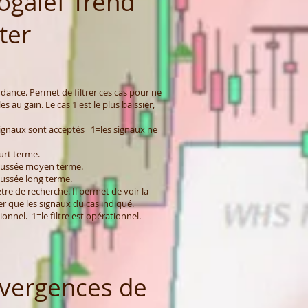
galef Trend
lter
dance. Permet de filtrer ces cas pour ne
 au gain. Le cas 1 est le plus baissier,
 signaux sont acceptés 1=les signaux ne
urt terme.
oussée moyen terme.
ussée long terme.
re de recherche. Il permet de voir la
er que les signaux du cas indiqué.
tionnel. 1=le filtre est opérationnel.
vergences de