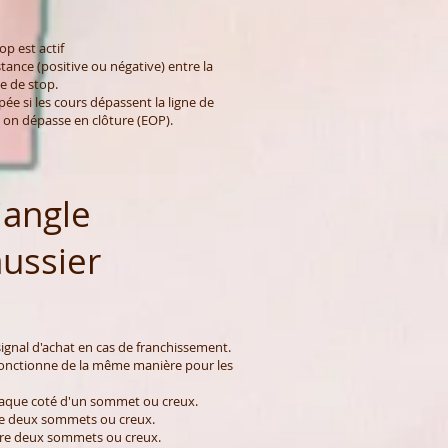
p est actif
ance (positive ou négative) entre la
ne de stop.
ée si les cours dépassent la ligne de
 on dépasse en clôture (EOP).
iangle
ussier
signal d'achat en cas de franchissement.
onctionne de la même manière pour les
aque coté d'un sommet ou creux.
e deux sommets ou creux.
re deux sommets ou creux.