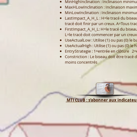
MinHighInclination : Inclinaison minimu
MaxHLowInclination : Inclinaison maxim
MinLowInclination : Inclinaison minimum
LastImpact_A_H_L : H=le tracé du biseau
tracé doit finir par un creux. A=Tous tra
FirstImpact_A_H_L: H=le tracé du bise
L=le tracé doit commencer par un creux
UseActualLow : Utilise (1) ou pas (0) le b
UseActualHigh : Utilise (1) ou pas (0) le 
EntryStrategie : 1=entrée en clôture 2=
Constriction : Le biseau doit être tracé
moins concentrés
MTI CLUB : s'abonner aux indicate