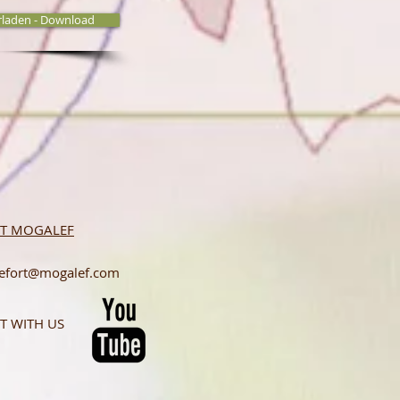
rladen - Download
T MOGALEF
lefort@mogalef.com
T WITH US