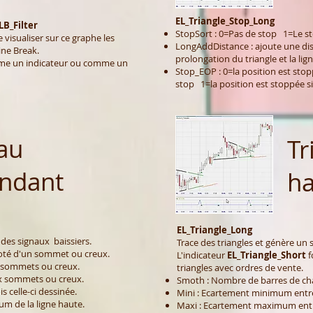
EL_Triangle_Stop_Long
B_Filter
StopSort : 0=Pas de stop 1=Le sto
visualiser sur ce graphe les
LongAddDistance : ajoute une dist
Line Break.
prolongation du triangle et la lig
omme un indicateur ou comme un
Stop_EOP : 0=la position est stopp
stop 1=la position est stoppée si
au
Tr
ndant
ha
EL_Triangle_Long
des signaux baissiers.
Trace des triangles et génère un 
oté d'un sommet ou creux.
L'indicateur
EL_Triangle_Short
f
 sommets ou creux.
triangles avec ordres de vente.
x sommets ou creux.
Smoth : Nombre de barres de ch
s celle-ci dessinée.
Mini : Ecartement minimum entr
m de la ligne haute.
Maxi : Ecartement maximum ent