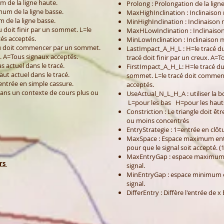
m de la ligne haute.
Prolong : Prolongation de la ligne
um de la ligne basse.
MaxHighInclination : Inclinaison
 de la ligne basse.
MinHighInclination : Inclinaison
 doit finir par un sommet. L=le
MaxHLowInclination : Inclinaiso
cés acceptés.
MinLowInclination : Inclinaison 
au doit commencer par un sommet.
LastImpact_A_H_L : H=le tracé du 
. A=Tous signaux acceptés.
tracé doit finir par un creux. A=T
as actuel dans le tracé.
FirstImpact_A_H_L: H=le tracé d
haut actuel dans le tracé.
sommet. L=le tracé doit commenc
entrée en simple cassure.
acceptés.
 dans un contexte de cours plus ou
UseActual_N_L_H_A : utiliser la b
L=pour les bas H=pour les haut
Constriction : Le triangle doit ê
ou moins concentrés
EntryStrategie : 1=entrée en clô
MaxSpace : Espace maximum entr
pour que le signal soit accepté. 
MaxEntryGap : espace maximum en
urs
signal.
MinEntryGap : espace minimum ent
signal.
DifferEntry : Diffère l'entrée de x