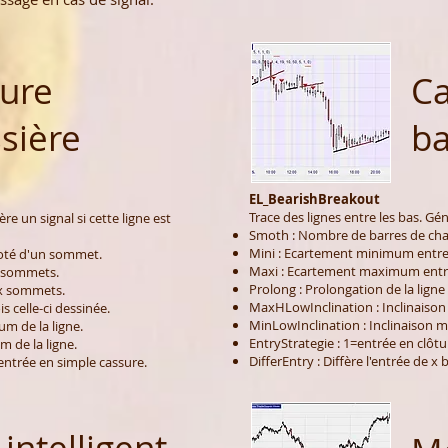
ure
Ca
sière
ba
EL_BearishBreakout
Trace des lignes entre les bas. Gén
e un signal si cette ligne est
Smoth : Nombre de barres de cha
Mini : Ecartement minimum entre
oté d'un sommet.
Maxi : Ecartement maximum entr
 sommets.
Prolong : Prolongation de la ligne 
x sommets.
MaxHLowInclination : Inclinaison
s celle-ci dessinée.
MinLowInclination : Inclinaison m
m de la ligne.
EntryStrategie : 1=entrée en clôt
m de la ligne.
DifferEntry : Diffère l'entrée de x 
entrée en simple cassure.
intelligent