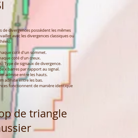
I
es de divergences possèdent les mêmes
vailler avec les divergences classiques ou
chées).
haque coté d'un sommet.
aque coté d'un creux.
: Type de signaux de divergence.
 de x barres par rapport au signal.
m admise entre les hauts.
 admise entre les bas.
ences fonctionnent de manière identique
op de triangle
ussier