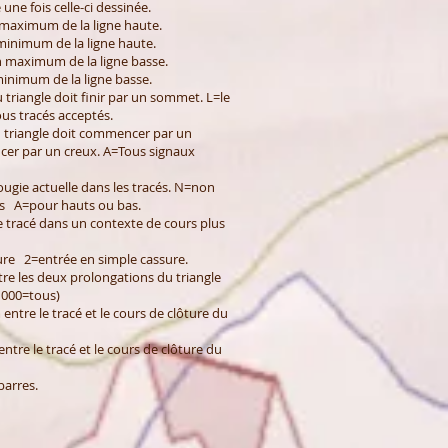
 une fois celle-ci dessinée.
 maximum de la ligne haute.
 minimum de la ligne haute.
n maximum de la ligne basse.
minimum de la ligne basse.
triangle doit finir par un sommet. L=le
ous tracés acceptés.
u triangle doit commencer par un
er par un creux. A=Tous signaux
ougie actuelle dans les tracés. N=non
s A=pour hauts ou bas.
tre tracé dans un contexte de cours plus
ture 2=entrée en simple cassure.
e les deux prolongations du triangle
(1000=tous)
tre le tracé et le cours de clôture du
re le tracé et le cours de clôture du
 barres.