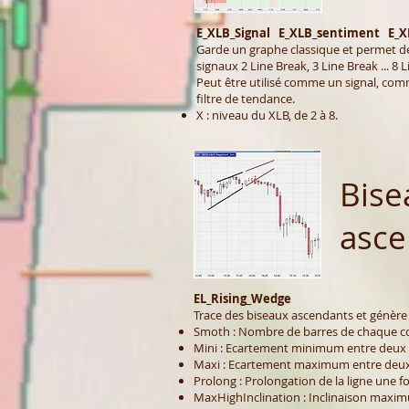
E_XLB_Signal E_XLB_sentiment E_XL
Garde un graphe classique et permet de 
signaux 2 Line Break, 3 Line Break ... 8 
Peut être utilisé comme un signal, c
filtre de tendance.
X : niveau du XLB, de 2 à 8.
Bise
asce
EL_Rising_Wedge
Trace des biseaux ascendants et génère 
Smoth : Nombre de barres de chaque c
Mini : Ecartement minimum entre deux
Maxi : Ecartement maximum entre deu
Prolong : Prolongation de la ligne une foi
MaxHighInclination : Inclinaison maximu