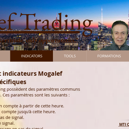
f Trading
 certitude, only opportunities."
INDICATORS
TOOLS
FORMATIONS
et indicateurs Mogalef
écifiques
ading possèdent des paramètres communs
. Ces paramètres sont les suivants :
en compte à partir de cette heure.
 compte jusqu'à cette heure.
as de signal.
 signal.
MTI C
sage en cas de signal.