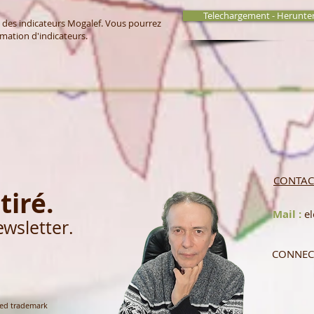
Telechargement - Herunte
es des indicateurs Mogalef. Vous pourrez
mation d'indicateurs.
CONTAC
tiré.
Mail :
e
ewsletter.
CONNEC
red trademark