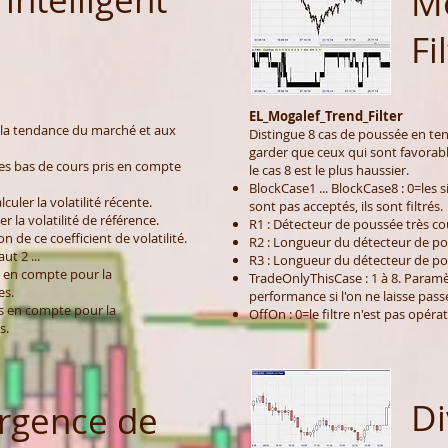
Mo
Fi
EL_Mogalef_Trend_Filter
à la tendance du marché et aux
Distingue 8 cas de poussée en ten
garder que ceux qui sont favorables
des bas de cours pris en compte
le cas 8 est le plus haussier.
BlockCase1 ... BlockCase8 : 0=les
uler la volatilité récente.
sont pas acceptés, ils sont filtrés.
 la volatilité de référence.
R1 : Détecteur de poussée très co
n de ce coefficient de volatilité.
R2 : Longueur du détecteur de p
ut 2 ...
R3 : Longueur du détecteur de po
 en compte pour la
TradeOnlyThisCase : 1 à 8. Paramèt
es.
performance si l'on ne laisse pass
s en compte pour la
OffOn : 0=le filtre n'est pas opéra
s.
Di
rgence de