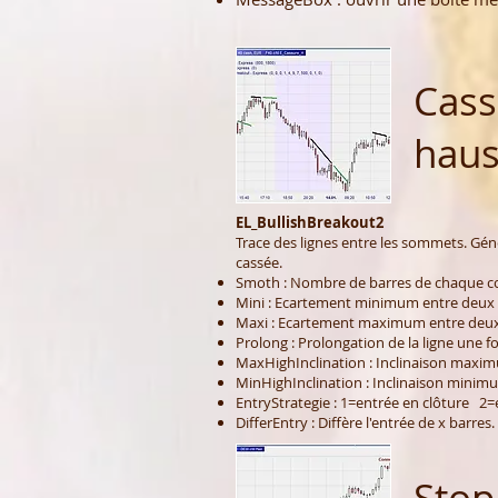
Cass
haus
EL_BullishBreakout2
Trace des lignes entre les sommets. Génèr
cassée.
Smoth : Nombre de barres de chaque c
Mini : Ecartement minimum entre deux
Maxi : Ecartement maximum entre deu
Prolong : Prolongation de la ligne une foi
MaxHighInclination : Inclinaison maximu
MinHighInclination : Inclinaison minimu
EntryStrategie : 1=entrée en clôture 2=
DifferEntry : Diffère l'entrée de x barres.
Stop 