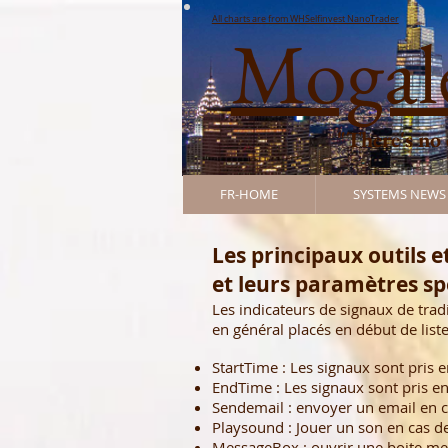
All charts are from WHSelfinvest Nano
Trader
Mogale
"There's no
FR-HOME
SYSTEMS NEWS
Les principaux outils 
et leurs paramètres sp
Les indicateurs de signaux de tr
en général placés en début de liste
StartTime : Les signaux sont pris 
EndTime : Les signaux sont pris en
Sendemail : envoyer un email en c
Playsound : Jouer un son en cas de
MessageBox : ouvrir une boite mes