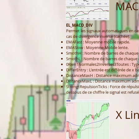
MAC
EL_MACD_DIV
Permet les signaux automatiques en cas
cas de divergence inverse (cachée).
EMAFast : Moyenne mobile rapide.
EMASlow : Moyenne Mobile lente.
SmothH : Nombre de barres de chaque
SmothL : Nombre de barres de chaque c
0Rien1Normales2Inverses3Toutes : Type
DifferEntry : L'entrée est différée de x b
DistanceMaxH : Distance maximum admi
DistanceMaxL : Distance maximum admis
StrengtRepulsionTicks : Force de répuls
dessous de ce chiffre le signal est refusé
X Li