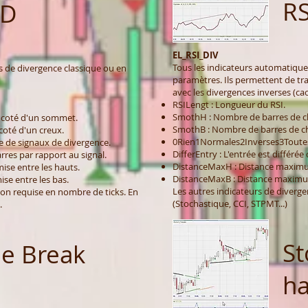
RS
D
EL_RSI_DIV
Tous les indicateurs automatiqu
 de divergence classique ou en
paramètres. Ils permettent de tra
avec les divergences inverses (ca
RSILengt : Longueur du RSI.
SmothH : Nombre de barres de c
 coté d'un sommet.
SmothB : Nombre de barres de ch
oté d'un creux.
0Rien1Normales2Inverses3Toutes 
 de signaux de divergence.
DifferEntry : L'entrée est différée
arres par rapport au signal.
DistanceMaxH : Distance maximu
se entre les hauts.
DistanceMaxB : Distance maximum
e entre les bas.
Les autres indicateurs de diverg
ion requise en nombre de ticks. En
(Stochastique, CCI, STPMT...)
.
St
ne Break
ha