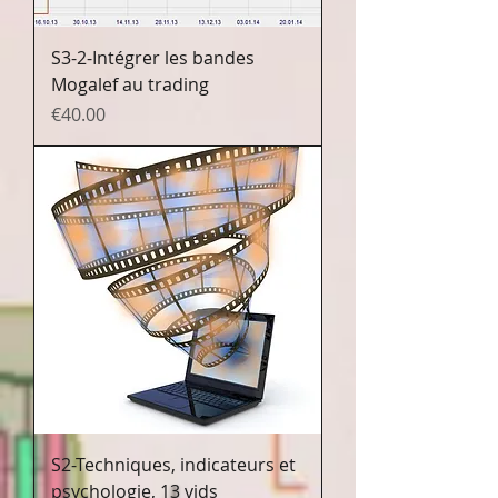
S3-2-Intégrer les bandes
Mogalef au trading
Prix
€40.00
S2-Techniques, indicateurs et
psychologie, 13 vids