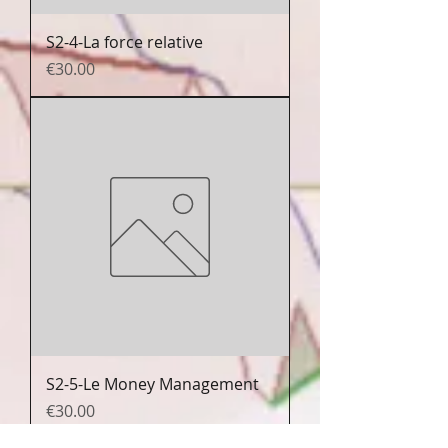
S2-4-La force relative
Prix
€30.00
S2-5-Le Money Management
Prix
€30.00