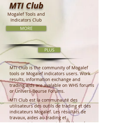
MTI Club
Mogalef Tools and
Indicators Club
MORE
PLUS
MTI Club is the community of Mogalef
tools or Mogalef indicators users. Work
results, information exchange and
trading aids are avalable on WHS forums
or Univers-Bourse Forums.
MTI Club est la communauté des
utilisateurs des outils de trading et des
indicateurs Mogalef. Les résultats de
travaux, aides au trading et
commentaires peuvent être échangés sur
le forum Mogalef ou Univers Bourse ou
WHS.