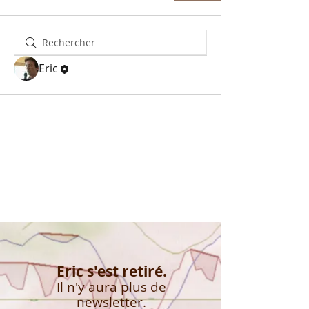
Eric
Eric s'est retiré.
Il n'y aura plus de
newsletter.